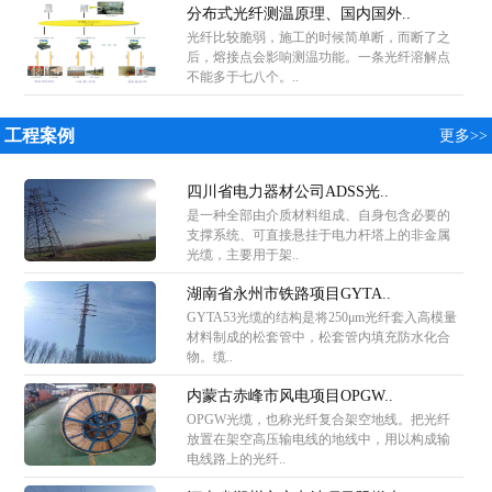
分布式光纤测温原理、国内国外..
光纤比较脆弱，施工的时候简单断，而断了之
后，熔接点会影响测温功能。一条光纤溶解点
不能多于七八个。..
工程案例
更多>>
四川省电力器材公司ADSS光..
是一种全部由介质材料组成、自身包含必要的
支撑系统、可直接悬挂于电力杆塔上的非金属
光缆，主要用于架..
湖南省永州市铁路项目GYTA..
GYTA53光缆的结构是将250μm光纤套入高模量
材料制成的松套管中，松套管内填充防水化合
物。缆..
内蒙古赤峰市风电项目OPGW..
OPGW光缆，也称光纤复合架空地线。把光纤
放置在架空高压输电线的地线中，用以构成输
电线路上的光纤..