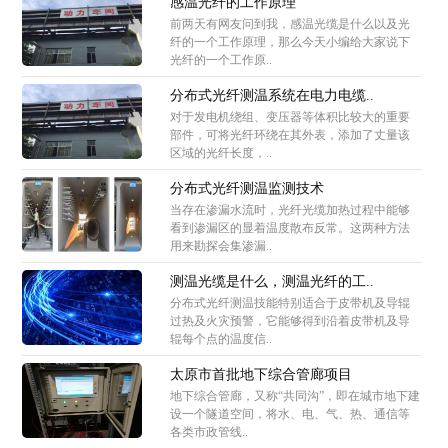
感温光纤的工作原理
前两天有网友问到我，感温光缆是什么以及光
纤的一个工作原理，那么今天小编给大家说下
光纤的一个工作原..
分布式光纤测温系统在电力电缆..
对于发电机绕组、变压器等体积比较大的重要
部件，可将光纤环绕在其外表，添加了丈量该
区域的光纤长度，..
分布式光纤测温监测技术
当存在渗漏水流时，光纤光缆加热过程中能够
看到渗漏区的显着温度散布反常。这两种方法
用来勘探会集渗漏..
测温光缆是什么，测温光纤的工..
分布式光纤测温技能特别适合于皮带机及导辊
过热及火灾预警，它能够得到沿着皮带机及导
辊每个点的温度信..
太原市首批地下综合管廊项目
地下综合管廊，又称“共同沟”，即在城市地下建
设一个隧道空间，将水、电、气、热、通信等
各类市政管线..