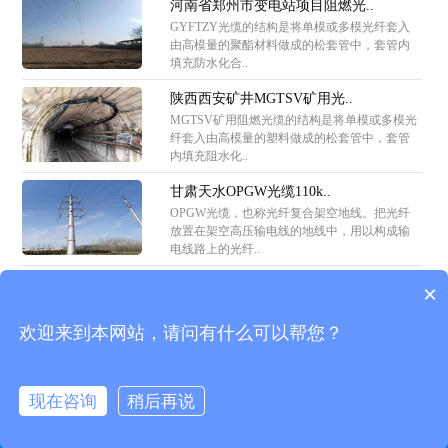
河南省郑州市变电站项目阻燃光..
GYFTZY光缆的结构是将单模或多模光纤套入
由高模量的聚酯材料做成的松套管中，套管内
填充防水化合..
陕西西安矿井MGTSV矿用光..
MGTSV矿用阻燃光缆的结构是将单模或多模光
纤套入由高模量的塑料做成的松套管中，套管
内填充阻水化..
甘肃天水OPGW光缆110k..
OPGW光缆，也称光纤复合架空地线。把光纤
放置在架空高压输电线的地线中，用以构成输
电线路上的光纤..
×
首页
产品中心
客户案例
技术参数
公司介绍
欢迎来到本网站，请问有什么可以帮您？
湖南澳缆科技有限公司 http://www.hunanaolan.com/
电话：18528262827 18528262827
现在咨询
稍后再说
拨打电话
联系我们