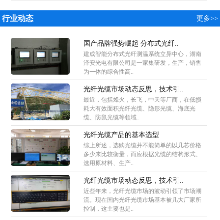
行业动态
更多>>
国产品牌强势崛起 分布式光纤..
建成智能分布式光纤测温系统立异中心，湖南
泽安光电有限公司是一家集研发，生产，销售
为一体的综合性高..
光纤光缆市场动态反思，技术引..
最近，包括烽火，长飞，中天等厂商，在低损
耗大有效面积光纤光缆、隐形光缆、海底光
缆、防鼠光缆等领域..
光纤光缆产品的基本选型
综上所述，选购光缆并不能简单的以几芯价格
多少来比较衡量，而应根据光缆的结构形式、
选用原材料、生产..
光纤光缆市场动态反思，技术引..
近些年来，光纤光缆市场的波动引领了市场潮
流。现在国内光纤光缆市场基本被几大厂家所
控制，这主要也是..